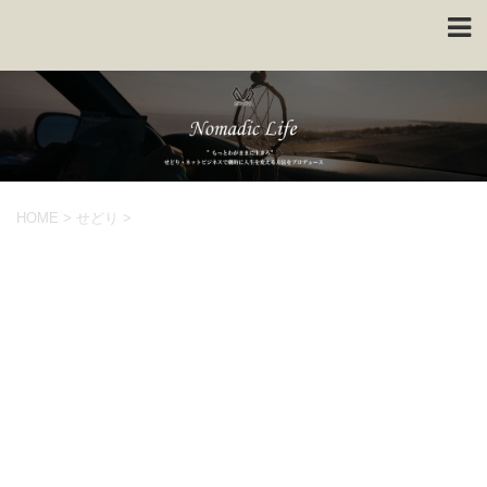
HOME
>
せどり
>