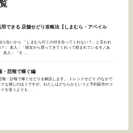
一覧
活用できる 店舗せどり攻略法【しまむら・アベイル
知り合いから 「しまむら行くの付き合ってくれない？」と言われ
の？」 友人：「彼女から買ってきてくれって頼まれているモノあ
友人：「モ ...
報・悲報で稼ぐ編
悲報・訃報で稼ぐせどりを解説します。 トレンドせどり のなかで
ークな感じのほうですが、わたしはどちらかというと予約販売やコ
を追うよりも ...