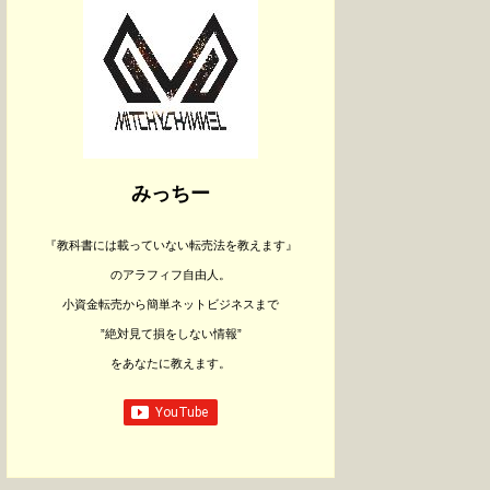
みっちー
『教科書には載っていない転売法を教えます』
のアラフィフ自由人。
小資金転売から
簡単ネットビジネスまで
”絶対見て損をしない情報”
をあなたに教えます。