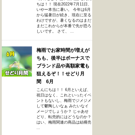
ちは！！ 現在2022年7月11日、
いやー本当に暑い。 今年は6月
から猛暑日が続き、現在に至る
わけですが、暑くなるのはまだ
まだこれからが本番で先が恐ろ
しいです。 さて、 ...
梅雨でお家時間が増えが
ちも、後半はボーナスで
ブランド品や高額家電も
狙えるぞ！！せどり月
間 6月
こんにちは！！ 6月といえば、
祝日はなく、これといったイベ
ントもないし、梅雨でジメジメ
して鬱陶しいなぁ みたいなイ
メージでしょうか？ じゃあせ
どり、転売的にはどうなのか？
はい、梅雨関連の商品は結構売
...