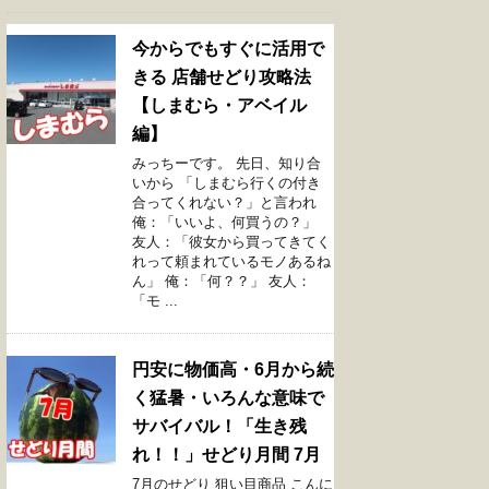
今からでもすぐに活用で
きる 店舗せどり攻略法
【しまむら・アベイル
編】
みっちーです。 先日、知り合
いから 「しまむら行くの付き
合ってくれない？」と言われ
俺：「いいよ、何買うの？」
友人：「彼女から買ってきてく
れって頼まれているモノあるね
ん」 俺：「何？？」 友人：
「モ ...
円安に物価高・6月から続
く猛暑・いろんな意味で
サバイバル！「生き残
れ！！」せどり月間 7月
7月のせどり 狙い目商品 こんに